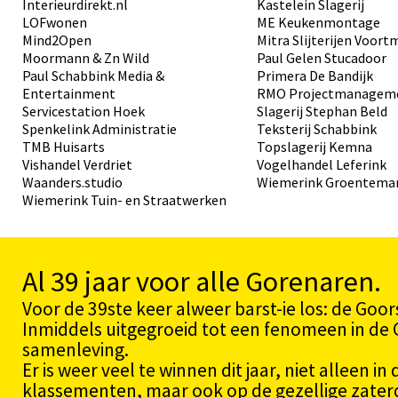
Interieurdirekt.nl
Kastelein Slagerij
LOFwonen
ME Keukenmontage
Mind2Open
Mitra Slijterijen Voor
Moormann & Zn Wild
Paul Gelen Stucadoor
Paul Schabbink Media &
Primera De Bandijk
Entertainment
RMO Projectmanagem
Servicestation Hoek
Slagerij Stephan Beld
Spenkelink Administratie
Teksterij Schabbink
TMB Huisarts
Topslagerij Kemna
Vishandel Verdriet
Vogelhandel Leferink
Waanders.studio
Wiemerink Groentema
Wiemerink Tuin- en Straatwerken
Al 39 jaar voor alle Gorenaren.
Voor de 39ste keer alweer barst-ie los: de Goo
Inmiddels uitgegroeid tot een fenomeen in de
samenleving.
Er is weer veel te winnen dit jaar, niet alleen in
klassementen, maar ook op de gezellige zaterd