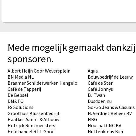
Mede mogelijk gemaakt dankzij
sponsoren.
Albert Heijn Goor Weversplein
Aqua+
BN Media NL
Bouwbedrijf de Leeuw
Braamer Schilderwerken Hengelo
Café de Ster
Café de Tapperij
Café Johnys
De Bebsel
DJ Twan
DM&TC
Dusdoen.nu
FS Solutions
Go-Go Jeans & Casuals
Groothuis Klussenbedrijf
H. Verdriet Beheer BV
Haafkes Aanm. & Afbouw
HBG
Hofrijck Rentmeesters
Houthal CNC BV
Houthandel RTT Goor
Huttenkloas Bier